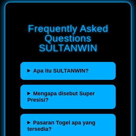
Frequently Asked
Questions
SULTANWIN
Apa itu SULTANWIN?
Mengapa disebut Super
Presisi?
Pasaran Togel apa yang
tersedia?