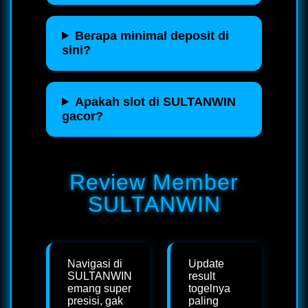
Berapa minimal deposit di
sini?
Apakah slot di SULTANWIN
gacor?
Review Member
SULTANWIN
Navigasi di
Update
SULTANWIN
result
emang super
togelnya
presisi, gak
paling