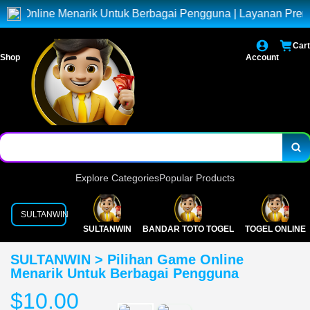
e Menarik Untuk Berbagai Pengguna | Layanan Premium Unt
Cart
Shop
Account
Explore Categories
Popular Products
SULTANWIN
SULTANWIN
BANDAR TOTO TOGEL
TOGEL ONLINE
SULTANWIN > Pilihan Game Online
Menarik Untuk Berbagai Pengguna
$10.00