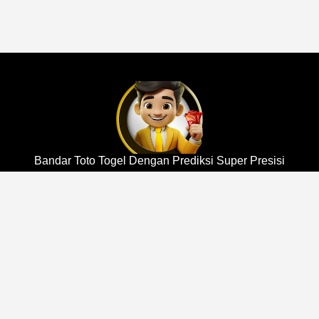
Bandar Toto Togel Dengan Prediksi Super Presisi
100% Aman & Nyaman
BANDAR TOTO TOGEL
Support
About Us
Order Status
About Us
Contact Us
Accessibility
Coupon Codes
Create a Dashery Store