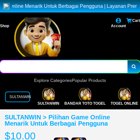
e Menarik Untuk Berbagai Pengguna | Layanan Premium Untu
Cart
Shop
Account
Explore Categories
Popular Products
SULTANWIN
SULTANWIN
BANDAR TOTO TOGEL
TOGEL ONLINE
SULTANWIN > Pilihan Game Online
Menarik Untuk Berbagai Pengguna
$10.00