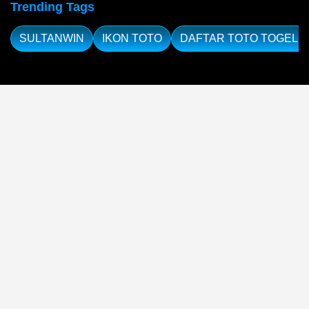
Trending Tags
SULTANWIN
IKON TOTO
DAFTAR TOTO TOGEL 