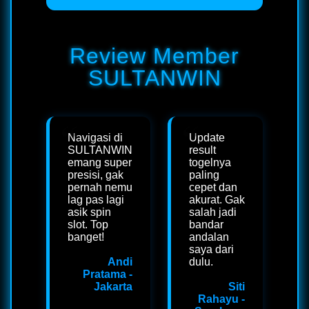
Review Member
SULTANWIN
Navigasi di
Update
SULTANWIN
result
emang super
togelnya
presisi, gak
paling
pernah nemu
cepet dan
lag pas lagi
akurat. Gak
asik spin
salah jadi
slot. Top
bandar
banget!
andalan
saya dari
Andi
dulu.
Pratama -
Jakarta
Siti
Rahayu -