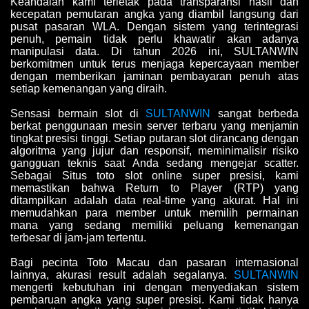
Keandalan kami terletak pada transparansi hasil dan
kecepatan pemutaran angka yang diambil langsung dari
pusat pasaran WLA. Dengan sistem yang terintegrasi
penuh, pemain tidak perlu khawatir akan adanya
manipulasi data. Di tahun 2026 ini, SULTANWIN
berkomitmen untuk terus menjaga kepercayaan member
dengan memberikan jaminan pembayaran penuh atas
setiap kemenangan yang diraih.
Sensasi bermain slot di
SULTANWIN
sangat berbeda
berkat penggunaan mesin server terbaru yang menjamin
tingkat presisi tinggi. Setiap putaran slot dirancang dengan
algoritma yang jujur dan responsif, meminimalisir risiko
gangguan teknis saat Anda sedang mengejar scatter.
Sebagai Situs toto slot online super presisi, kami
memastikan bahwa Return to Player (RTP) yang
ditampilkan adalah data real-time yang akurat. Hal ini
memudahkan para member untuk memilih permainan
mana yang sedang memiliki peluang kemenangan
terbesar di jam-jam tertentu.
Bagi pecinta Toto Macau dan pasaran internasional
lainnya, akurasi result adalah segalanya.
SULTANWIN
mengerti kebutuhan ini dengan menyediakan sistem
pembaruan angka yang super presisi. Kami tidak hanya