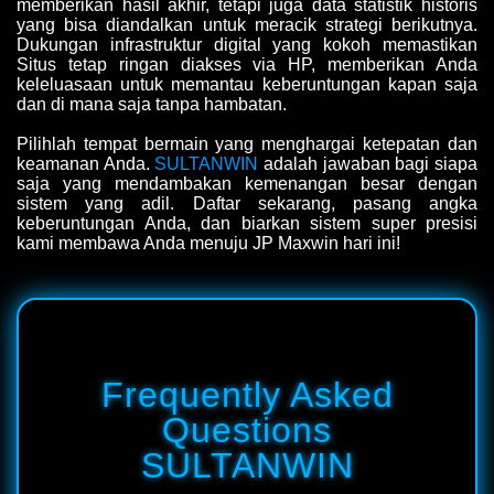
memberikan hasil akhir, tetapi juga data statistik historis
yang bisa diandalkan untuk meracik strategi berikutnya.
Dukungan infrastruktur digital yang kokoh memastikan
Situs tetap ringan diakses via HP, memberikan Anda
keleluasaan untuk memantau keberuntungan kapan saja
dan di mana saja tanpa hambatan.
Pilihlah tempat bermain yang menghargai ketepatan dan
keamanan Anda.
SULTANWIN
adalah jawaban bagi siapa
saja yang mendambakan kemenangan besar dengan
sistem yang adil. Daftar sekarang, pasang angka
keberuntungan Anda, dan biarkan sistem super presisi
kami membawa Anda menuju JP Maxwin hari ini!
Frequently Asked
Questions
SULTANWIN