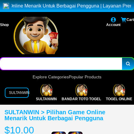
e Menarik Untuk Berbagai Pengguna | Layanan Premium Untu
Cart
Shop
Account
Explore Categories
Popular Products
SULTANWIN
SULTANWIN
BANDAR TOTO TOGEL
TOGEL ONLINE
SULTANWIN > Pilihan Game Online
Menarik Untuk Berbagai Pengguna
$10.00