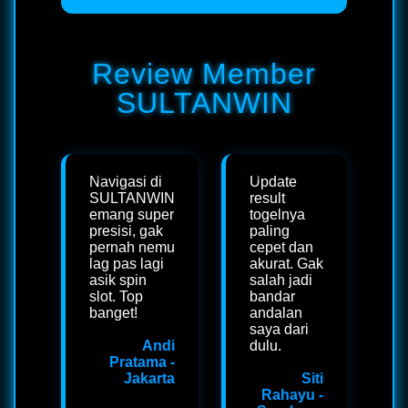
Review Member
SULTANWIN
Navigasi di
Update
SULTANWIN
result
emang super
togelnya
presisi, gak
paling
pernah nemu
cepet dan
lag pas lagi
akurat. Gak
asik spin
salah jadi
slot. Top
bandar
banget!
andalan
saya dari
Andi
dulu.
Pratama -
Jakarta
Siti
Rahayu -