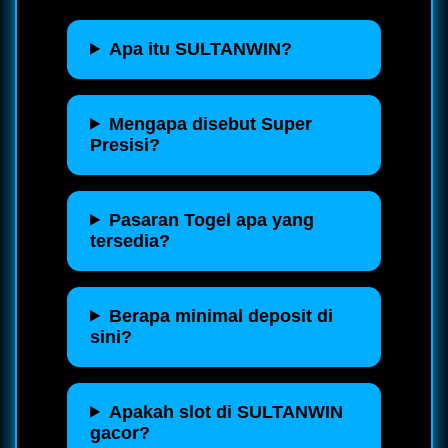
Apa itu SULTANWIN?
Mengapa disebut Super
Presisi?
Pasaran Togel apa yang
tersedia?
Berapa minimal deposit di
sini?
Apakah slot di SULTANWIN
gacor?