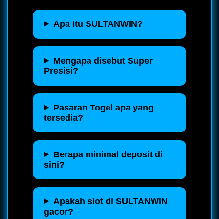
Apa itu SULTANWIN?
Mengapa disebut Super
Presisi?
Pasaran Togel apa yang
tersedia?
Berapa minimal deposit di
sini?
Apakah slot di SULTANWIN
gacor?