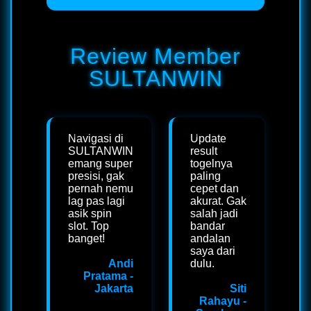
Review Member
SULTANWIN
Navigasi di
Update
SULTANWIN
result
emang super
togelnya
presisi, gak
paling
pernah nemu
cepet dan
lag pas lagi
akurat. Gak
asik spin
salah jadi
slot. Top
bandar
banget!
andalan
saya dari
Andi
dulu.
Pratama -
Jakarta
Siti
Rahayu -