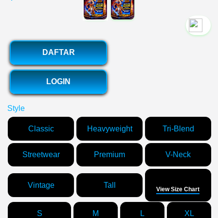
`2
DAFTAR
LOGIN
Style
Classic
Heavyweight
Tri-Blend
Streetwear
Premium
V-Neck
Size
Vintage
Tall
View Size Chart
S
M
L
XL