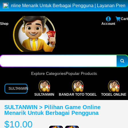
e Menarik Untuk Berbagai Pengguna | Layanan Premium Untu
Cart
Shop
Account
Explore Categories
Popular Products
SULTANWIN
SULTANWIN
BANDAR TOTO TOGEL
TOGEL ONLINE
SULTANWIN > Pilihan Game Online
Menarik Untuk Berbagai Pengguna
$10.00