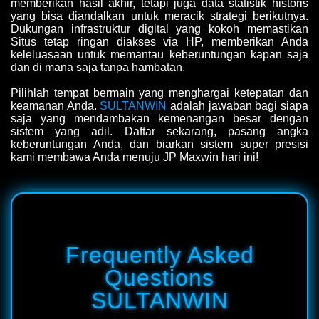
memberikan hasil akhir, tetapi juga data statistik historis
yang bisa diandalkan untuk meracik strategi berikutnya.
Dukungan infrastruktur digital yang kokoh memastikan
Situs tetap ringan diakses via HP, memberikan Anda
keleluasaan untuk memantau keberuntungan kapan saja
dan di mana saja tanpa hambatan.
Pilihlah tempat bermain yang menghargai ketepatan dan
keamanan Anda.
SULTANWIN
adalah jawaban bagi siapa
saja yang mendambakan kemenangan besar dengan
sistem yang adil. Daftar sekarang, pasang angka
keberuntungan Anda, dan biarkan sistem super presisi
kami membawa Anda menuju JP Maxwin hari ini!
Frequently Asked
Questions
SULTANWIN