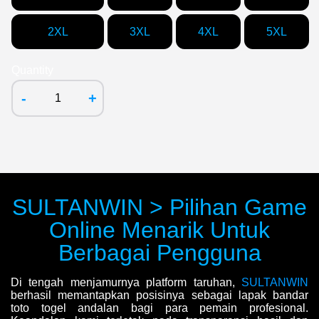
2XL
3XL
4XL
5XL
Quantity
-
+
SULTANWIN > Pilihan Game
Online Menarik Untuk
Berbagai Pengguna
Di tengah menjamurnya platform taruhan,
SULTANWIN
berhasil memantapkan posisinya sebagai lapak bandar
toto togel andalan bagi para pemain profesional.