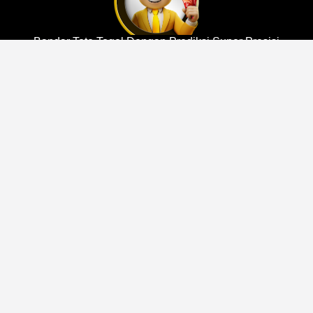
Bandar Toto Togel Dengan Prediksi Super Presisi
100% Aman & Nyaman
BANDAR TOTO TOGEL
Support
About Us
Order Status
About Us
Contact Us
Accessibility
Coupon Codes
Create a Dashery Store
FAQ
Careers
Free Shipping
Hire an Artist
Refunds & Returns
Social Responsibility
Shipping Info
TeePublic Reviews
Size Chart
Explore
Artists