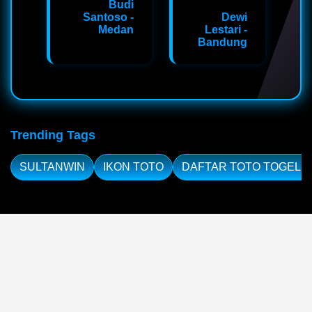
Budi
Santoso -
Dewi
Medan
Lestari -
Bandung
Trending Tags
SULTANWIN
IKON TOTO
DAFTAR TOTO TOGEL 