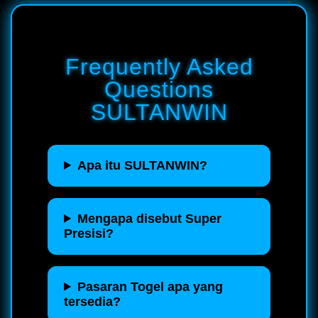
Frequently Asked
Questions
SULTANWIN
Apa itu SULTANWIN?
Mengapa disebut Super
Presisi?
Pasaran Togel apa yang
tersedia?