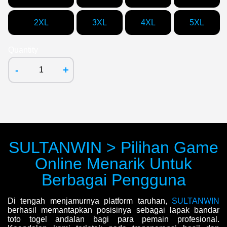
2XL
3XL
4XL
5XL
Quantity
-
+
SULTANWIN > Pilihan Game
Online Menarik Untuk
Berbagai Pengguna
Di tengah menjamurnya platform taruhan,
SULTANWIN
berhasil memantapkan posisinya sebagai lapak bandar
toto togel andalan bagi para pemain profesional.