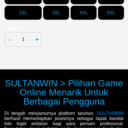
2XL
3XL
4XL
5XL
Quantity
-
+
SULTANWIN > Pilihan Game
Online Menarik Untuk
Berbagai Pengguna
Di tengah menjamurnya platform taruhan,
SULTANWIN
berhasil memantapkan posisinya sebagai lapak bandar
toto togel andalan bagi para pemain profesional.