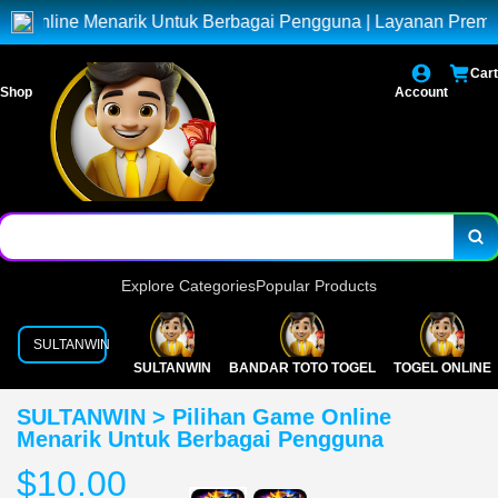
e Menarik Untuk Berbagai Pengguna | Layanan Premium Untu
Cart
Shop
Account
Explore Categories
Popular Products
SULTANWIN
SULTANWIN
BANDAR TOTO TOGEL
TOGEL ONLINE
SULTANWIN > Pilihan Game Online
Menarik Untuk Berbagai Pengguna
$10.00