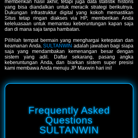
memberikan hasil akhir, tetapi juga data statistik historis
yang bisa diandalkan untuk meracik strategi berikutnya.
Dukungan infrastruktur digital yang kokoh memastikan
Situs tetap ringan diakses via HP, memberikan Anda
keleluasaan untuk memantau keberuntungan kapan saja
dan di mana saja tanpa hambatan.
Pilihlah tempat bermain yang menghargai ketepatan dan
keamanan Anda.
SULTANWIN
adalah jawaban bagi siapa
saja yang mendambakan kemenangan besar dengan
sistem yang adil. Daftar sekarang, pasang angka
keberuntungan Anda, dan biarkan sistem super presisi
kami membawa Anda menuju JP Maxwin hari ini!
Frequently Asked
Questions
SULTANWIN