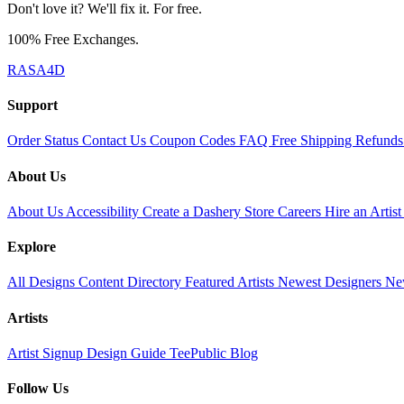
Don't love it? We'll fix it. For free.
100% Free Exchanges.
RASA4D
Support
Order Status
Contact Us
Coupon Codes
FAQ
Free Shipping
Refunds
About Us
About Us
Accessibility
Create a Dashery Store
Careers
Hire an Artis
Explore
All Designs
Content Directory
Featured Artists
Newest Designers
Ne
Artists
Artist Signup
Design Guide
TeePublic Blog
Follow Us