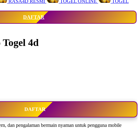
RASA4D RESMI
TOGEL ONLINE
TOGEL
DAFTAR
 Togel 4d
DAFTAR
 modern, dan pengalaman bermain nyaman untuk pengguna mobile