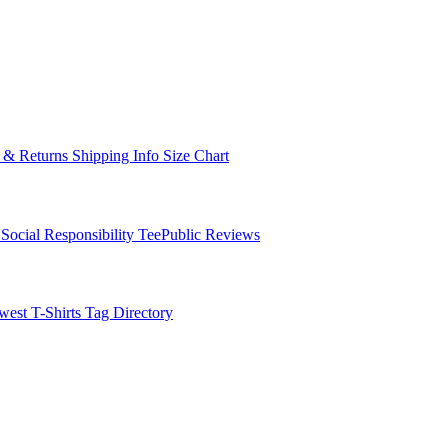
 & Returns
Shipping Info
Size Chart
t
Social Responsibility
TeePublic Reviews
west T-Shirts
Tag Directory