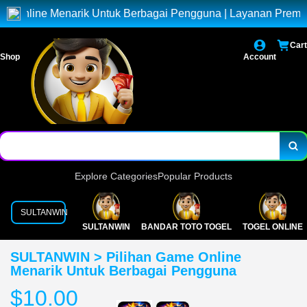
 Menarik Untuk Berbagai Pengguna | Layanan Premium Untuk
Cart
Shop
Account
Explore Categories
Popular Products
SULTANWIN
SULTANWIN
BANDAR TOTO TOGEL
TOGEL ONLINE
SULTANWIN > Pilihan Game Online
Menarik Untuk Berbagai Pengguna
$10.00