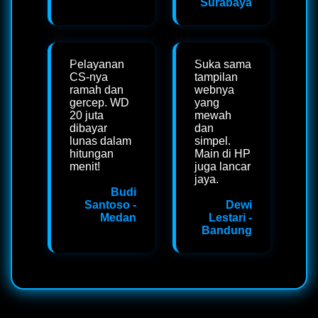
Surabaya
Pelayanan
Suka sama
CS-nya
tampilan
ramah dan
webnya
gercep. WD
yang
20 juta
mewah
dibayar
dan
lunas dalam
simpel.
hitungan
Main di HP
menit!
juga lancar
jaya.
Budi
Santoso -
Dewi
Medan
Lestari -
Bandung