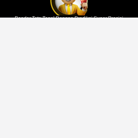
Bandar Toto Togel Dengan Prediksi Super Presisi
100% Aman & Nyaman
BANDAR TOTO TOGEL
Support
About Us
Order Status
About Us
Contact Us
Accessibility
Coupon Codes
Create a Dashery Store
FAQ
Careers
Free Shipping
Hire an Artist
Refunds & Returns
Social Responsibility
Shipping Info
TeePublic Reviews
Size Chart
Explore
Artists