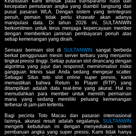
Keandalan kami terletak pada transparansi hasil dan
kecepatan pemutaran angka yang diambil langsung dari
pusat pasaran WLA. Dengan sistem yang terintegrasi
penuh, pemain tidak perlu khawatir akan adanya
manipulasi data. Di tahun 2026 ini, SULTANWIN
berkomitmen untuk terus menjaga kepercayaan member
dengan memberikan jaminan pembayaran penuh atas
setiap kemenangan yang diraih.
Sensasi bermain slot di
SULTANWIN
sangat berbeda
berkat penggunaan mesin server terbaru yang menjamin
tingkat presisi tinggi. Setiap putaran slot dirancang dengan
algoritma yang jujur dan responsif, meminimalisir risiko
gangguan teknis saat Anda sedang mengejar scatter.
Sebagai Situs toto slot online super presisi, kami
memastikan bahwa Return to Player (RTP) yang
ditampilkan adalah data real-time yang akurat. Hal ini
memudahkan para member untuk memilih permainan
mana yang sedang memiliki peluang kemenangan
terbesar di jam-jam tertentu.
Bagi pecinta Toto Macau dan pasaran internasional
lainnya, akurasi result adalah segalanya.
SULTANWIN
mengerti kebutuhan ini dengan menyediakan sistem
pembaruan angka yang super presisi. Kami tidak hanya