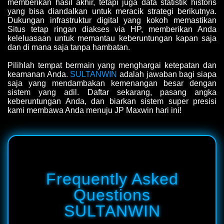
memberikan hasil akhir, tetapi juga data statistik historis
yang bisa diandalkan untuk meracik strategi berikutnya.
Dukungan infrastruktur digital yang kokoh memastikan
Situs tetap ringan diakses via HP, memberikan Anda
keleluasaan untuk memantau keberuntungan kapan saja
dan di mana saja tanpa hambatan.
Pilihlah tempat bermain yang menghargai ketepatan dan
keamanan Anda.
SULTANWIN
adalah jawaban bagi siapa
saja yang mendambakan kemenangan besar dengan
sistem yang adil. Daftar sekarang, pasang angka
keberuntungan Anda, dan biarkan sistem super presisi
kami membawa Anda menuju JP Maxwin hari ini!
Frequently Asked
Questions
SULTANWIN